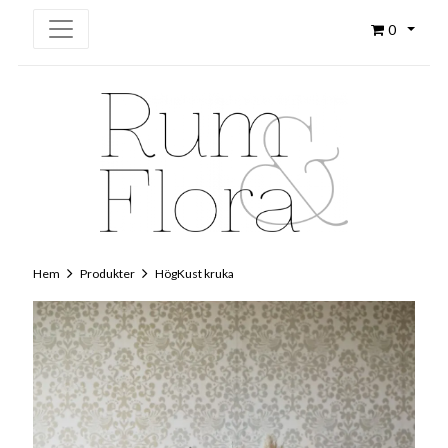
0
Hem
Produkter
HögKust kruka