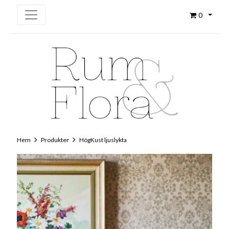
0
Hem
Produkter
HögKust ljuslykta