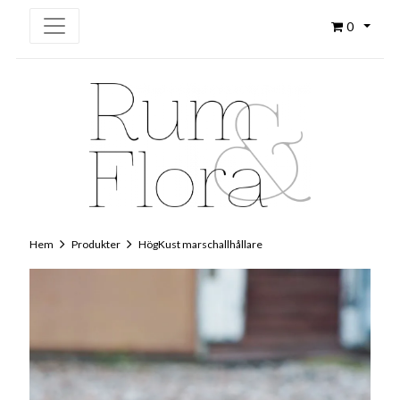
0
Hem
Produkter
HögKust marschallhållare