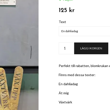
125 kr
Text
En dahliadag
LÄGG I KORGEN
Perfekt till rabatten, blomkrukan 
Finns med dessa texter:
En dahliadag
Ät mig
Växtvärk