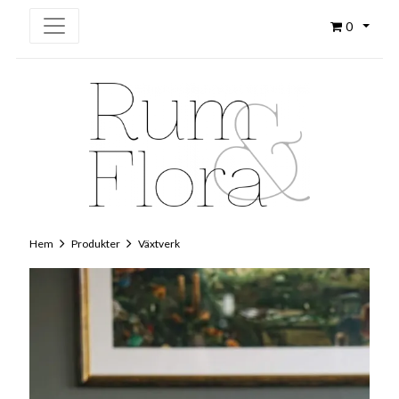
0
Hem
Produkter
Växtverk