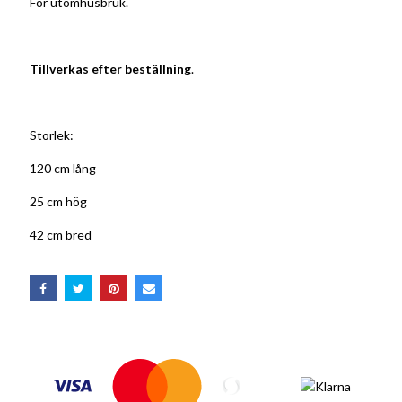
För utomhusbruk.
Tillverkas efter beställning
.
Storlek:
120 cm lång
25 cm hög
42 cm bred